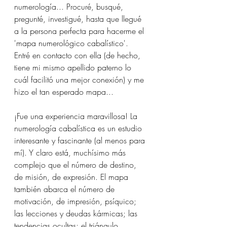
numerología... Procuré, busqué, 
pregunté, investigué, hasta que llegué 
a la persona perfecta para hacerme el 
'mapa numerológico cabalístico'. 
Entré en contacto con ella (de hecho, 
tiene mi mismo apellido paterno lo 
cuál facilitó una mejor conexión) y me 
hizo el tan esperado mapa...
¡Fue una experiencia maravillosa! La 
numerología cabalística es un estudio 
interesante y fascinante (al menos para 
mí). Y claro está, muchísimo más 
complejo que el número de destino, 
de misión, de expresión. El mapa 
también abarca el número de 
motivación, de impresión, psíquico; 
las lecciones y deudas kármicas; las 
tendencias ocultas; el triángulo 