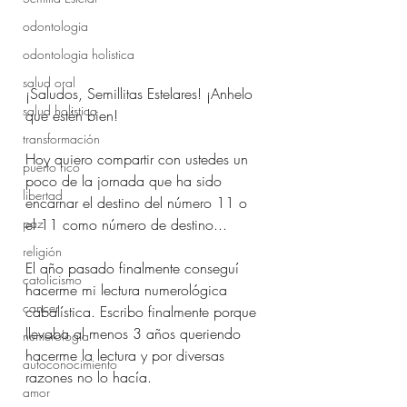
odontologia
odontologia holistica
salud oral
¡Saludos, Semillitas Estelares! ¡Anhelo 
salud holistica
que estén bien!
transformación
Hoy quiero compartir con ustedes un 
puerto rico
poco de la jornada que ha sido 
libertad
encarnar el destino del número 11 o 
el 11 como número de destino...
paz
religión
El año pasado finalmente conseguí 
catolicismo
hacerme mi lectura numerológica 
cancer
cabalística. Escribo finalmente porque 
llevaba al menos 3 años queriendo 
numerologia
hacerme la lectura y por diversas 
autoconocimiento
razones no lo hacía. 
amor