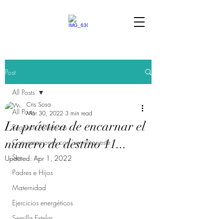
Post
All Posts
Cris Sosa
All Posts
Mar 30, 2022
3 min read
La práctica de encarnar el
Registros Akáshicos
número de destino 11...
Conversaciones con 'semillitas este
Ser
Updated:
Apr 1, 2022
Padres e Hijos
Maternidad
Ejercicios energéticos
Semilla Estelar