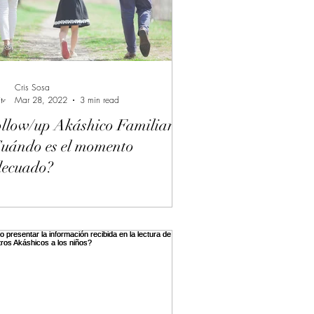
catolicismo
cancer
Cris Sosa
Mar 28, 2022
3 min read
llow/up Akáshico Familiar -
uándo es el momento
decuado?