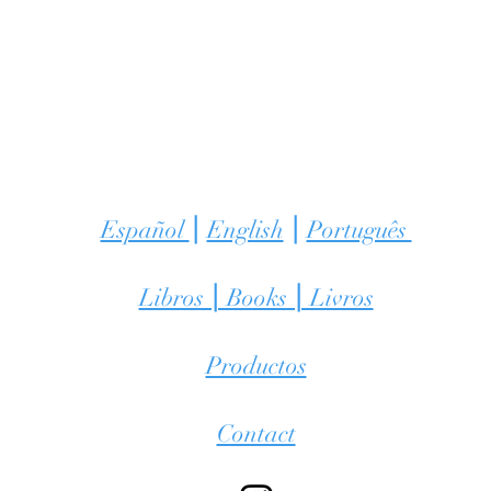
Español
⎮
English
⎮
Português
Libros ⎮ Books ⎮ Livros
Productos
Contact