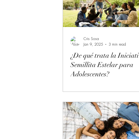
salud holistica
transforma
numerologia
autoconocim
Cris Sosa
Jan 9, 2025
3 min read
¿De qué trata la Iniciat
Semillita Estelar para
Adolescentes?