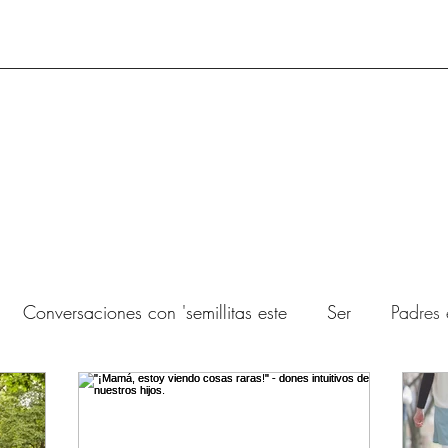
Conversaciones con 'semillitas este
Ser
Padres 
illa Estelar
odontologia
odontologia holistica