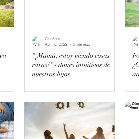
ción
puerto rico
libertad
paz
religión
iento
amor
Cris Sosa
Apr 16, 2022
5 min read
iva
"¡Mamá, estoy viendo cosas
Fo
raras!" - dones intuitivos de
¿C
nuestros hijos.
a