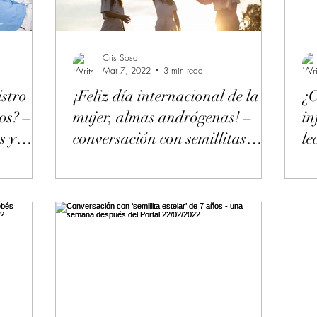
Cris Sosa
Mar 7, 2022
3 min read
istro
¡Feliz día internacional de la
¿C
os? –
mujer, almas andrógenas! –
in
s y
conversación con semillitas
le
estelares.
a 