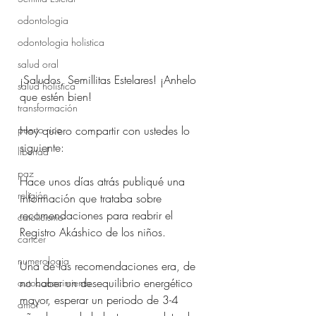
odontologia
odontologia holistica
salud oral
¡Saludos, Semillitas Estelares! ¡Anhelo 
salud holistica
que estén bien!
transformación
puerto rico
Hoy quiero compartir con ustedes lo 
siguiente:
libertad
paz
Hace unos días atrás publiqué una 
religión
información que trataba sobre 
recomendaciones para reabrir el 
catolicismo
Registro Akáshico de los niños. 
cancer
numerologia
Una de las recomendaciones era, de 
no haber un desequilibrio energético 
autoconocimiento
mayor, esperar un periodo de 3-4 
amor