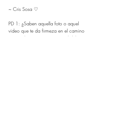
~ Cris Sosa ♡
PD 1: ¿Saben aquella foto o aquel 
video que te da firmeza en el camino 
maternal y te reconecta con el deber 
de facilitar procesos para nuestros 
hijos? Pues, el video de arriba es el 
mío... ☺︎
PD 2: Pues, que también aproveché 
para 're-abrir' el Registro de mi 
compañero... ¡Claro, lo 'reabrí' 
únicamente con su permiso! ¡Es parte 
del deber como facilitadora de 
información akáshica y del deber 
familiar! ☺︎
registros akáshicos
autoconocimiento
espiritualidad
semillas estelares
hijos