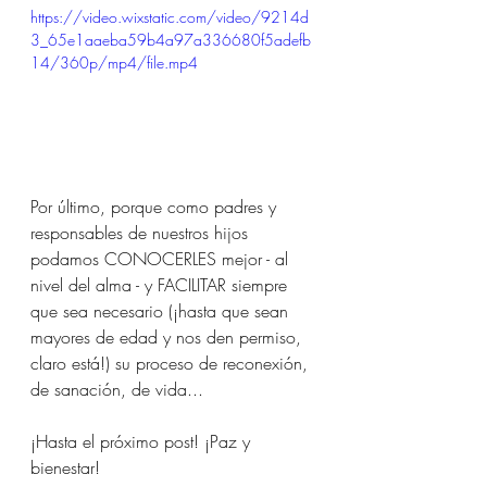
https://video.wixstatic.com/video/9214d
3_65e1aaeba59b4a97a336680f5adefb
14/360p/mp4/file.mp4
Por último, porque como padres y 
responsables de nuestros hijos 
podamos CONOCERLES mejor - al 
nivel del alma - y FACILITAR siempre 
que sea necesario (¡hasta que sean 
mayores de edad y nos den permiso, 
claro está!) su proceso de reconexión, 
de sanación, de vida...
¡Hasta el próximo post! ¡Paz y 
bienestar!