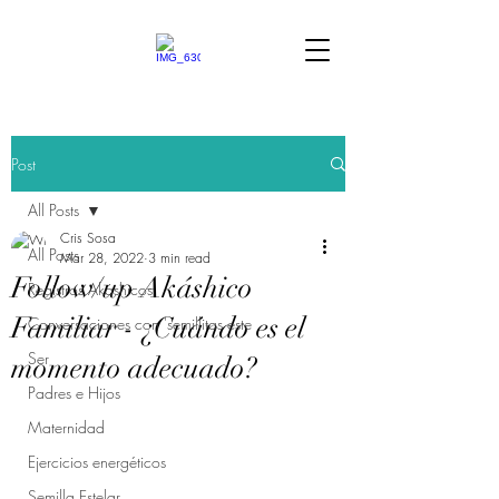
Post
All Posts
Cris Sosa
All Posts
Mar 28, 2022
3 min read
Follow/up Akáshico
Registros Akáshicos
Familiar - ¿Cuándo es el
Conversaciones con 'semillitas este
Ser
momento adecuado?
Padres e Hijos
Maternidad
Ejercicios energéticos
Semilla Estelar