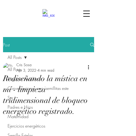
Post
All Posts
Cris Sosa
All Posts
Apr 3, 2022
4 min read
Rediseñando la mística en
Registros Akáshicos
mí - limpieza
Conversaciones con 'semillitas este
Ser
tridimensional de bloqueo
Padres e Hijos
energético registrado.
Maternidad
Ejercicios energéticos
Semilla Estelar