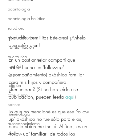
odontologia
odontologia holistica
salud oral
¡Saludos, Semillitas Estelares! ¡Anhelo 
salud holistica
que estén bien!
transformación
puerto rico
En un post anterior compartí que 
libertad
había hecho un "follow-up" 
(acompañamiento) akáshico familiar 
paz
para mis hijos y compañero. 
religión
¿Recuerdan? (Si no han leído esa 
catolicismo
publicación, pueden leerla 
a
qui
)
cancer
Lo que no mencioné es que ese "follow-
numerologia
up" akáshico no fue sólo para ellos, 
autoconocimiento
pues también me incluí. Al final, es un 
amor
"follow-up" familiar - de todos los 