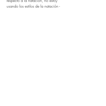
respecto a la natación, no estoy 
usando los estilos de la natación - 
libre, pecho, espalda, mariposa - 
como meditación en movimiento, 
aunque se pueden usar con ese fin. 
Más bien, estoy realizando algunos 
ejercicios de QiGong, ejercicios 
intuitivos y "diversión" en la piscina 
con la intención de FLUIR EN EL 
AGUA COMO EL AGUA. ☺︎
Y así voy... Poco a poco... Con 
intención, oración, acción, 
movimiento, repetición, 
determinación, confianza y FE, 
rediseñando mis energías para mejor. 
Espero poder compartir más por aquí 
mis procesos de reconexión...