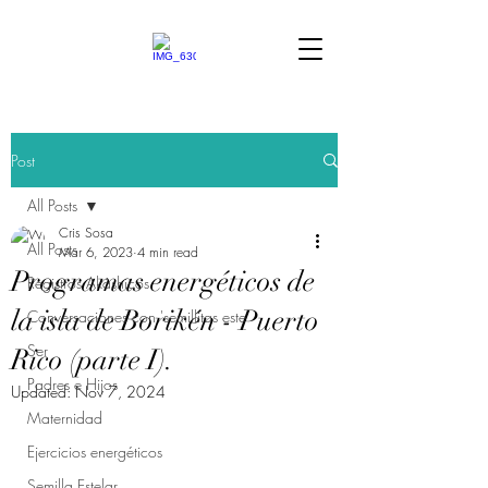
Post
All Posts
Cris Sosa
All Posts
Mar 6, 2023
4 min read
Programas energéticos de
Registros Akáshicos
la isla de Borikén - Puerto
Conversaciones con 'semillitas este
Ser
Rico (parte I).
Padres e Hijos
Updated:
Nov 7, 2024
Maternidad
Ejercicios energéticos
Semilla Estelar