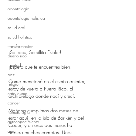
odontologia
odontologia holistica
salud oral
salud holistica
transformación
¡Saludos, Semillita Estelar!
puerto rico
libertad
¡Espero que te encuentres bien!
paz
Como mencioné en el escrito anterior, 
religión
estoy de vuelta a Puerto Rico. El 
catolicismo
archipiélago donde nací y crecí.
cancer
Mañana cumplimos dos meses de 
numerologia
estar aquí, en la isla de Borikén y del 
autoconocimiento
Coquí, y en esos dos meses ha 
amor
habido muchos cambios. Unos 