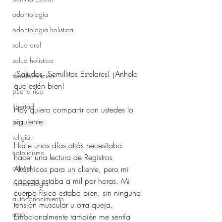
odontologia
odontologia holistica
salud oral
salud holistica
¡Saludos, Semillitas Estelares! ¡Anhelo 
transformación
que estén bien!
puerto rico
libertad
Hoy quiero compartir con ustedes lo 
siguiente:
paz
religión
Hace unos días atrás necesitaba 
catolicismo
hacer una lectura de Registros 
cancer
Akáshicos para un cliente, pero mi 
cabeza estaba a mil por horas. Mi 
numerologia
cuerpo físico estaba bien, sin ninguna 
autoconocimiento
tensión muscular u otra queja. 
amor
Emocionalmente también me sentía 