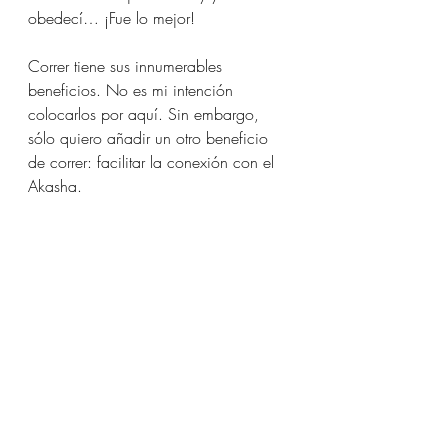
obedecí… ¡Fue lo mejor!
Correr tiene sus innumerables 
beneficios. No es mi intención 
colocarlos por aquí. Sin embargo,  
sólo quiero añadir un otro beneficio 
de correr: facilitar la conexión con el 
Akasha.
¡Correr! ¡Sacudir! ¡Volar!... No lo 
olviden. Puede funcionar para ustedes 
también. Una práctica corta y 
benéfica para los días de mucho 
movimiento mental y necesiten hacer 
un trabajo de Registros Akáshicos. ☺︎
¡Hasta el próximo post! ¡Paz y 
bienestar!