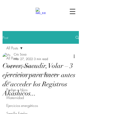
Post
All Posts
Cris Sosa
All Posts
Mar 27, 2022
3 min read
Correr, Sacudir, Volar – 3
Registros Akáshicos
ejercicios para hacer antes
Conversaciones con 'semillitas este
Ser
de acceder los Registros
Padres e Hijos
Akáshicos...
Maternidad
Ejercicios energéticos
Semilla Estelar