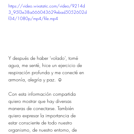
https://video.wixstatic.com/video/9214d
3_95f3e38a666043629ebad5052602d
f34/1080p/mp4/file.mp4
Y después de haber ‘volado’, tomé 
agua, me senté, hice un ejercicio de 
respiración profunda y me conecté en 
armonía, alegría y paz. ☺︎ 
Con esta información compartida 
quiero mostrar que hay diversas 
maneras de conectarse. También 
quiero expresar la importancia de 
estar consciente de todo nuestro 
organismo, de nuestro entorno, de 